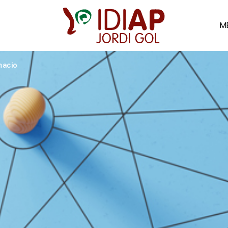
M
macio