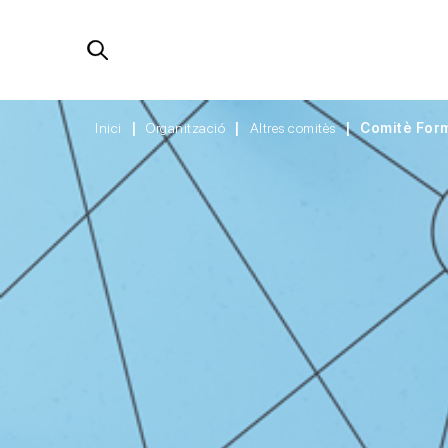
Inici
Organització
Altres comitès
Comitè For