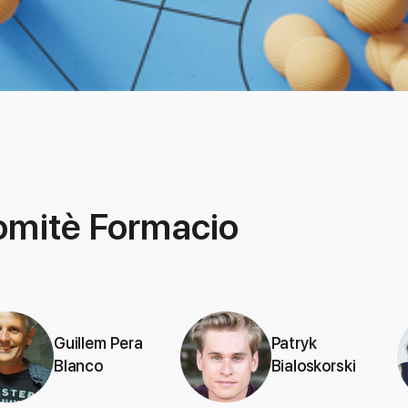
mitè Formacio
Guillem Pera
Patryk
Blanco
Bialoskorski