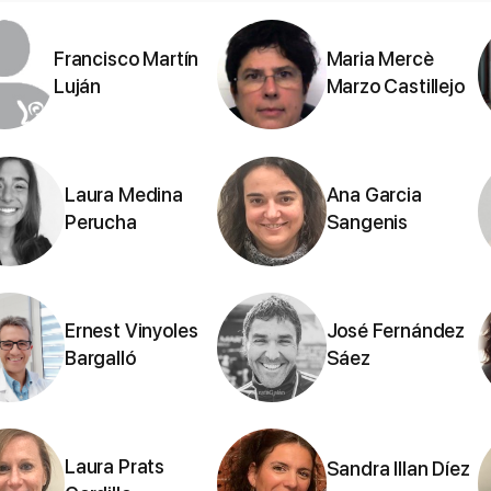
Francisco Martín
Maria Mercè
Luján
Marzo Castillejo
Laura Medina
Ana Garcia
Perucha
Sangenis
Ernest Vinyoles
José Fernández
Bargalló
Sáez
Laura Prats
Sandra Illan Díez