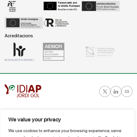
Acreditacions
Gran Vía Corts Catalanes, 587 ático - 08007 Barcelona
T.
934 824 124
We value your privacy
idiap@idiapjgol.org
We use cookies to enhance your browsing experience, serve