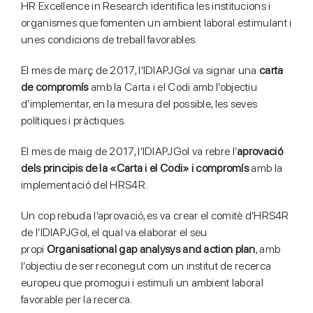
HR Excellence in Research identifica les institucions i
organismes que fomenten un ambient laboral estimulant i
unes condicions de treball favorables.
El mes de març de 2017, l’IDIAPJGol va signar una
carta
de compromís
amb la Carta i el Codi amb l’objectiu
d’implementar, en la mesura del possible, les seves
polítiques i pràctiques.
El mes de maig de 2017, l’IDIAPJGol va rebre l’
aprovació
dels principis de la «Carta i el Codi» i compromís
amb la
implementació del HRS4R.
Un cop rebuda l’aprovació, es va crear el comitè d’HRS4R
de l’IDIAPJGol, el qual va elaborar el seu
propi
Organisational gap analysys and action plan
, amb
l’objectiu de ser reconegut com un institut de recerca
europeu que promogui i estimuli un ambient laboral
favorable per la recerca.