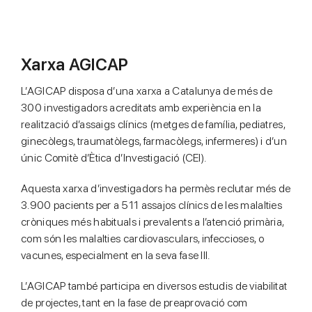
Xarxa AGICAP
L’AGICAP disposa d’una xarxa a Catalunya de més de
300 investigadors acreditats amb experiència en la
realització d’assaigs clínics (metges de família, pediatres,
ginecòlegs, traumatòlegs, farmacòlegs, infermeres) i d’un
únic Comitè d’Ètica d’Investigació (CEI).
Aquesta xarxa d’investigadors ha permès reclutar més de
3.900 pacients per a 511 assajos clínics de les malalties
cròniques més habituals i prevalents a l’atenció primària,
com són les malalties cardiovasculars, infeccioses, o
vacunes, especialment en la seva fase III.
L’AGICAP també participa en diversos estudis de viabilitat
de projectes, tant en la fase de preaprovació com