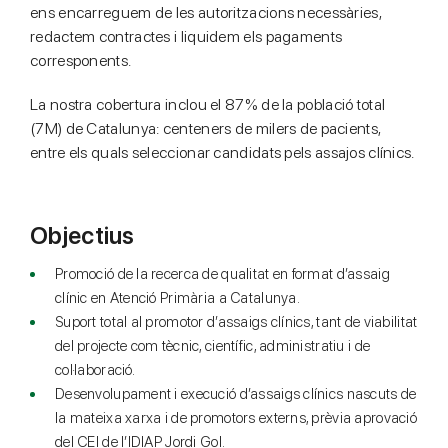
ens encarreguem de les autoritzacions necessàries,
redactem contractes i liquidem els pagaments
corresponents.
La nostra cobertura inclou el 87% de la població total
(7M) de Catalunya: centeners de milers de pacients,
entre els quals seleccionar candidats pels assajos clínics.
Objectius
Promoció de la recerca de qualitat en format d’assaig
clínic en Atenció Primària a Catalunya.
Suport total al promotor d’assaigs clínics, tant de viabilitat
del projecte com tècnic, científic, administratiu i de
col·laboració.
Desenvolupament i execució d’assaigs clínics nascuts de
la mateixa xarxa i de promotors externs, prèvia aprovació
del CEI de l’IDIAP Jordi Gol.