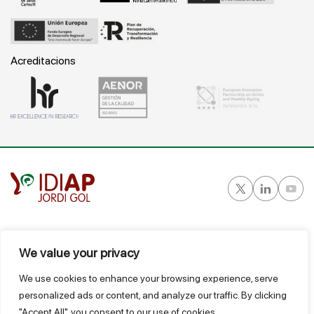
Acreditacions
Gran Vía Corts Catalanes, 587 ático - 08007 Barcelona
T.
934 824 124
We value your privacy
idiap@idiapjgol.org
We use cookies to enhance your browsing experience, serve
personalized ads or content, and analyze our traffic. By clicking
@ IDIAP
"Accept All", you consent to our use of cookies.