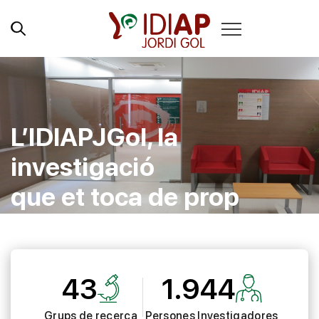
L’IDIAPJGol, la
investigació
que et toca de prop
43
1.944
Grups de recerca
Persones Investigadores