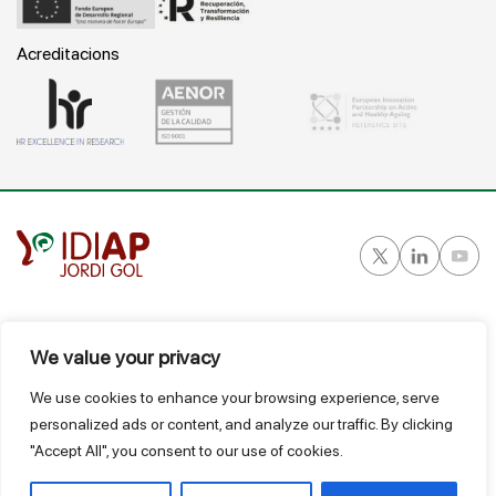
Acreditacions
Gran Vía Corts Catalanes, 587 ático - 08007 Barcelona
T.
934 824 124
We value your privacy
idiap@idiapjgol.org
We use cookies to enhance your browsing experience, serve
personalized ads or content, and analyze our traffic. By clicking
@ IDIAP
"Accept All", you consent to our use of cookies.
Bustia de suggeriments
Avís Legal
Política de privacitat i protecció de dades