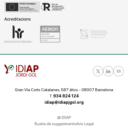
Acreditacions
Gran Vía Corts Catalanes, 587 ático - 08007 Barcelona
T.
934 824 124
idiap@idiapjgol.org
@ IDIAP
Bustia de suggeriments
Avís Legal