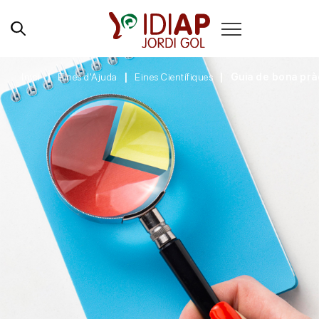
Inici
Eines d'Ajuda
Eines Científiques
Guia de bona prà