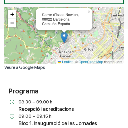
×
+
Carrer d'Isaac Newton,
08022 Barcelona,
−
Cataluña España
Leaflet
|
©
OpenStreetMap
contributors
Veure a Google Maps
Programa
08.30 – 09.00 h
Recepció i acreditacions
09.00 – 09.15 h
Bloc 1. Inauguració de les Jornades