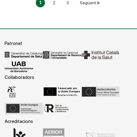
1
2
3
Següent
Patronat
Col·laboradors
Acreditacions