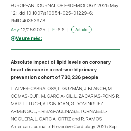
EUROPEAN JOURNAL OF EPIDEMIOLOGY. 2025 May
12; . doi:10.1007/s10654-025-01229-6;
PMID:40353978
Any:
12/05/2025
FI:
6.6
Article
Veure més:
Absolute impact of lipid levels on coronary
heart disease in a real-world primary
prevention cohort of 730,236 people
L. ALVES-CABRATOSA, L. GUZMÁN, J. BLANCH, M.
COMAS-CUFI, M. GARCIA-GIL, L. ZACARIAS-PONS, R.
MARTI-LLUCH, A. PONJOAN, G. DOMINGUEZ-
ARMENGOL, F. RIBAS-AULINAS, E. TORNABELL-
NOGUERA, L. GARCIA-ORTIZ and R. RAMOS
American Journal of Preventive Cardiology. 2025 Sep