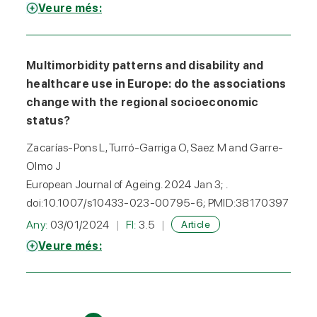
Veure més:
Multimorbidity patterns and disability and
healthcare use in Europe: do the associations
change with the regional socioeconomic
status?
Zacarías-Pons L, Turró-Garriga O, Saez M and Garre-
Olmo J
European Journal of Ageing. 2024 Jan 3; .
doi:10.1007/s10433-023-00795-6; PMID:38170397
Any:
03/01/2024
FI:
3.5
Article
Veure més: