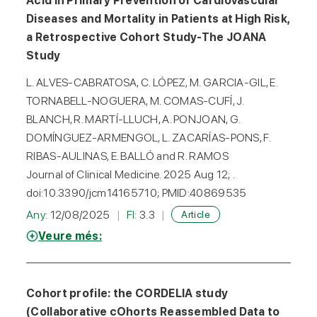
Acid in Primary Prevention of Cardiovascular
Diseases and Mortality in Patients at High Risk,
a Retrospective Cohort Study-The JOANA
Study
L. ALVES-CABRATOSA, C. LÓPEZ, M. GARCIA-GIL, E.
TORNABELL-NOGUERA, M. COMAS-CUFÍ, J.
BLANCH, R. MARTÍ-LLUCH, A. PONJOAN, G.
DOMÍNGUEZ-ARMENGOL, L. ZACARÍAS-PONS, F.
RIBAS-AULINAS, E. BALLÓ and R. RAMOS
Journal of Clinical Medicine. 2025 Aug 12; .
doi:10.3390/jcm14165710; PMID:40869535
Any:
12/08/2025
FI:
3.3
Article
Veure més:
Cohort profile: the CORDELIA study
(Collaborative cOhorts Reassembled Data to