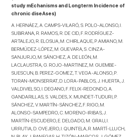
study mEchanisms and Longterm Incidence of
chronic diseAses)
A. HERNÁEZ, A. CAMPS-VILARÓ, S. POLO-ALONSO, I.
SUBIRANA, R. RAMOS, R. DE CID, F. RODRÍGUEZ-
ARTALEJO, R. ELOSUA, M. CHIRLAQUE, P. AMIANO, M.
BERMÚDEZ-LÓPEZ, M. GUEVARA, S. CINZA-
SANJURJO, M. SÁNCHEZ, A. DE LEÓN, M.
LACLAUSTRA, G. ROJO-MARTINEZ, M. GUEMBE-
SUESCUN, B. PEREZ-GOMEZ, T. VEGA-ALONSO, P.
TORAN-MONSERRAT, D. LORA-PABLOS, J. HUERTA, J.
VALDIVIELSO, I. DEGANO, F. FELIX-REDONDO, A.
GANDARILLAS, S. VALDES, X. MUNDET-TUDURI, P.
SÁNCHEZ, V. MARTÍN-SÁNCHEZ, F. RIGO, M.
ALONSO-SAMPEDRO, C. MORENO-IRIBAS, J.
MARTÍN-ESCUDERO, E. DELGADO, M. GRAU, I.
URRUTIA, D. OVEJERO, I. QUINTELA, R. MARTÍ-LLUCH,
N. BLAY, J. BANEGAS, H. TIZÓN-MARCOS, J. GÓMEZ,