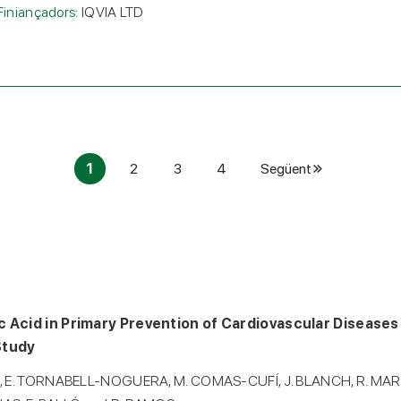
Finiançadors:
IQVIA LTD
1
2
3
4
Següent
 Acid in Primary Prevention of Cardiovascular Diseases an
Study
L, E. TORNABELL-NOGUERA, M. COMAS-CUFÍ, J. BLANCH, R. MA