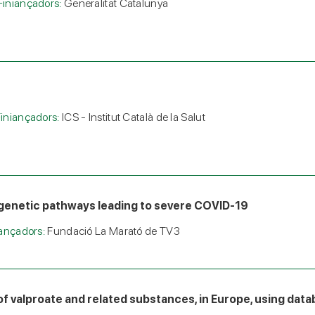
Finiançadors:
Generalitat Catalunya
iniançadors:
ICS - Institut Català de la Salut
genetic pathways leading to severe COVID-19
iançadors:
Fundació La Marató de TV3
 of valproate and related substances, in Europe, using dat