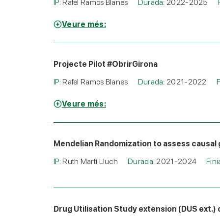
IP:
Rafel Ramos Blanes
Durada:
2022-2025
Veure més:
Projecte Pilot #ObrirGirona
IP:
Rafel Ramos Blanes
Durada:
2021-2022
F
Veure més:
Mendelian Randomization to assess causal 
IP:
Ruth Martí Lluch
Durada:
2021-2024
Fin
Drug Utilisation Study extension (DUS ext.)