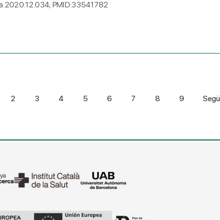
aceta.2020.12.034; PMID:33541782
2
3
4
5
6
7
8
9
Segü