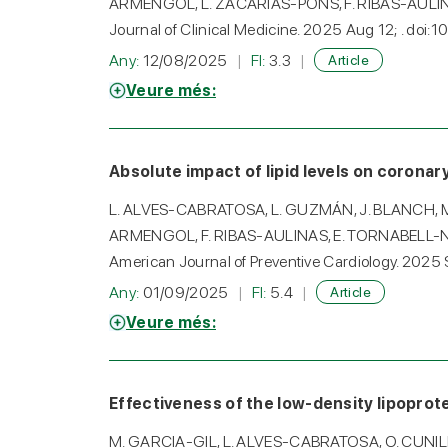
ARMENGOL, L. ZACARÍAS-PONS, F. RIBAS-AULIN
Journal of Clinical Medicine. 2025 Aug 12; . d
Any:
12/08/2025
FI:
3.3
Article
Veure més:
Absolute impact of lipid levels on coronar
L. ALVES-CABRATOSA, L. GUZMÁN, J. BLANCH, 
ARMENGOL, F. RIBAS-AULINAS, E. TORNABELL-
American Journal of Preventive Cardiology. 2025
Any:
01/09/2025
FI:
5.4
Article
Veure més:
Effectiveness of the low-density lipoprot
M. GARCIA-GIL, L. ALVES-CABRATOSA, O. CUNIL