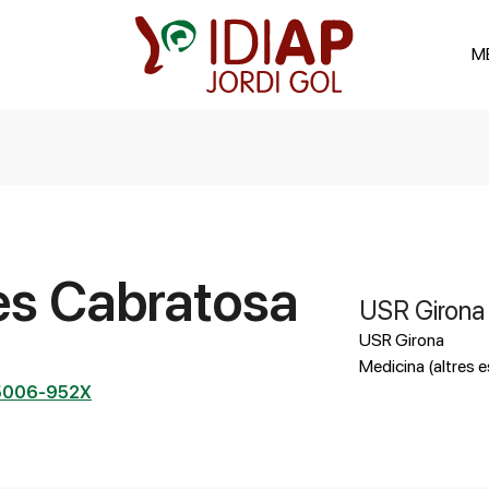
M
es Cabratosa
USR Girona
USR Girona
Medicina (altres e
5006-952X