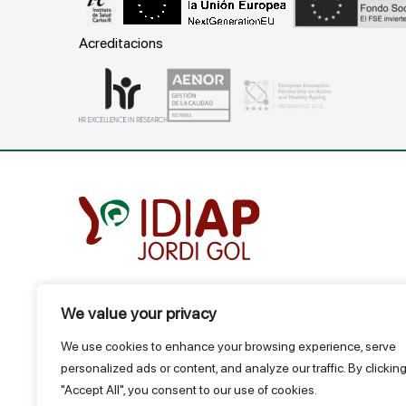
Acreditacions
We value your privacy
Gran Vía Corts Catalanes, 587 ático - 08007 Barcelo
T.
934 824 124
We use cookies to enhance your browsing experience, serve
idiap@idiapjgol.org
personalized ads or content, and analyze our traffic. By clickin
"Accept All", you consent to our use of cookies.