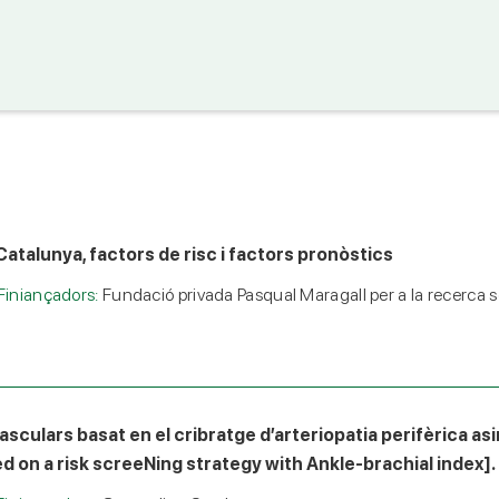
Catalunya, factors de risc i factors pronòstics
Finiançadors:
Fundació privada Pasqual Maragall per a la recerca s
sculars basat en el cribratge d’arteriopatia perifèrica a
d on a risk screeNing strategy with Ankle-brachial index]