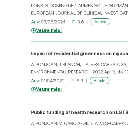
PONS, G. DOMÍNGUEZ-ARMENGOL, E. GUZMÁN
EUROPEAN JOURNAL OF CLINICAL INVESTIGATION.
Any:
03/06/2024
FI:
3.6
Article
Veure més:
Impact of residential greenness on myocar
A. PONJOAN, J. BLANCH, L. ALVES-CABRATOSA,
ENVIRONMENTAL RESEARCH. 2022 Apr 1; . doi:1
Any:
01/04/2022
FI:
8.3
Article
Veure més:
Public funding of health research on LGTB
A. PONJOAN, M. GARCIA-GIL, L. ALVES-CABRAT