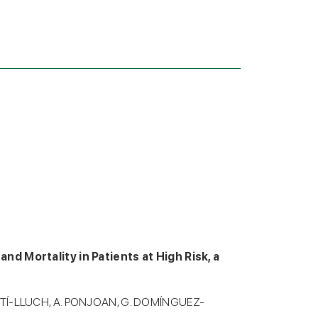
d Mortality in Patients at High Risk, a
RTÍ-LLUCH, A. PONJOAN, G. DOMÍNGUEZ-