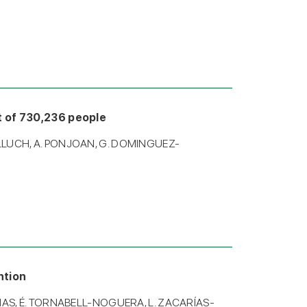
rt of 730,236 people
-LLUCH, A. PONJOAN, G. DOMINGUEZ-
ntion
INAS, É. TORNABELL-NOGUERA, L. ZACARÍAS-