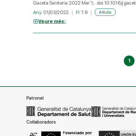
Gaceta Sanitaria. 2022 Mar 1; . doi:10.1016/j.g
Any:
01/03/2022
FI:
1.9
Article
Veure més:
1
Patronat
Col·laboradors