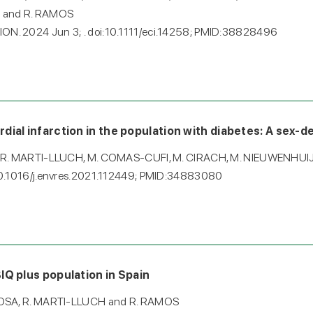
 and R. RAMOS
 2024 Jun 3; . doi:10.1111/eci.14258; PMID:38828496
dial infarction in the population with diabetes: A sex-
 R. MARTI-LLUCH, M. COMAS-CUFI, M. CIRACH, M. NIEUWENHUI
0.1016/j.envres.2021.112449; PMID:34883080
IQ plus population in Spain
OSA, R. MARTI-LLUCH and R. RAMOS