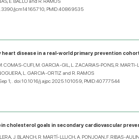
AS, E. BALLÓ and R. RAMOS
oi:10.3390/jcm14165710; PMID:40869535
y heart disease in a real-world primary prevention coho
M. COMAS-CUFI, M. GARCIA-GIL, L. ZACARIAS-PONS, R. MARTI
NOGUERA, L. GARCIA-ORTIZ and R. RAMOS
 Sep 1; . doi:10.1016/j.ajpc.2025.101059; PMID:40777544
ein cholesterol goals in secondary cardiovascular preve
LERA, J. BLANCH, R. MARTÍ-LLUCH, A. PONJOAN, F. RIBAS-AUL