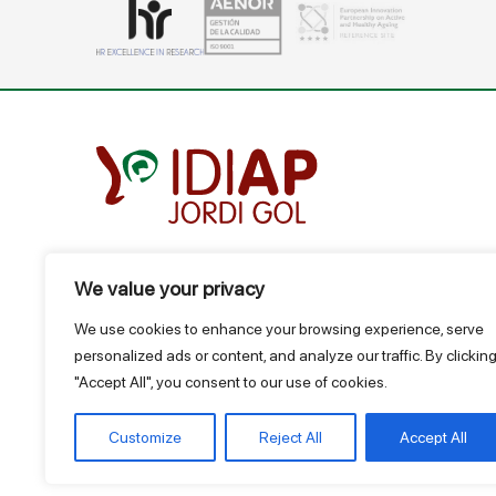
We value your privacy
Gran Vía Corts Catalanes, 587 ático - 08007 Barcelo
T.
934 824 124
We use cookies to enhance your browsing experience, serve
idiap@idiapjgol.org
personalized ads or content, and analyze our traffic. By clickin
"Accept All", you consent to our use of cookies.
Customize
Reject All
Accept All
@ IDIAP