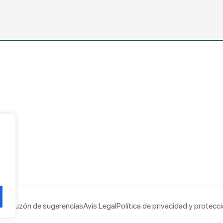
na
g
Buzón de sugerencias
Avis Legal
Política de privacidad y protecc