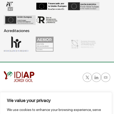
Acreditaciones
Gran Vía Corts Catalanes, 587 ático - 08007 Barcelona
T.
934 824 124
We value your privacy
idiap@idiapjgol.org
We use cookies to enhance your browsing experience, serve