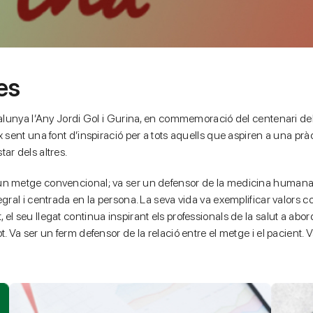
es
talunya l’Any Jordi Gol i Gurina, en commemoració del centenari del
x sent una font d’inspiració per a tots aquells que aspiren a una p
ar dels altres.
n metge convencional; va ser un defensor de la medicina humana. 
gral i centrada en la persona. La seva vida va exemplificar valors co
l seu llegat continua inspirant els professionals de la salut a abo
 Va ser un ferm defensor de la relació entre el metge i el pacient. V