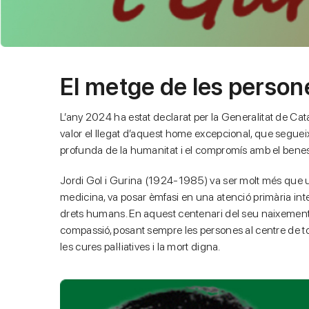
El metge de les person
L’any 2024 ha estat declarat per la Generalitat de Ca
valor el llegat d’aquest home excepcional, que seguei
profunda de la humanitat i el compromís amb el benest
Jordi Gol i Gurina (1924-1985) va ser molt més que u
medicina, va posar èmfasi en una atenció primària inte
drets humans. En aquest centenari del seu naixement, e
compassió, posant sempre les persones al centre de tot.
les cures pal·liatives i la mort digna.