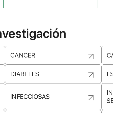
nvestigación
CANCER
C
DIABETES
E
I
INFECCIOSAS
S