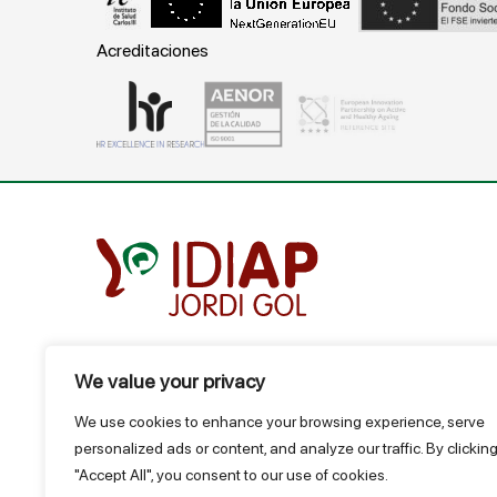
Acreditaciones
We value your privacy
Gran Vía Corts Catalanes, 587 ático - 08007 Barcelo
T.
934 824 124
We use cookies to enhance your browsing experience, serve
idiap@idiapjgol.org
personalized ads or content, and analyze our traffic. By clickin
"Accept All", you consent to our use of cookies.