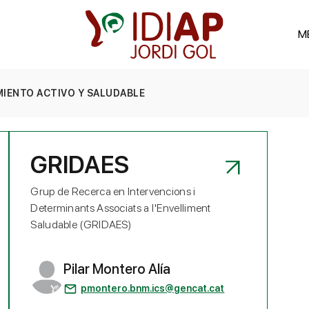
M
MIENTO ACTIVO Y SALUDABLE
GRIDAES
Grup de Recerca en Intervencions i
Determinants Associats a l'Envelliment
Saludable (GRIDAES)
Pilar Montero Alía
pmontero.bnm.ics@gencat.cat