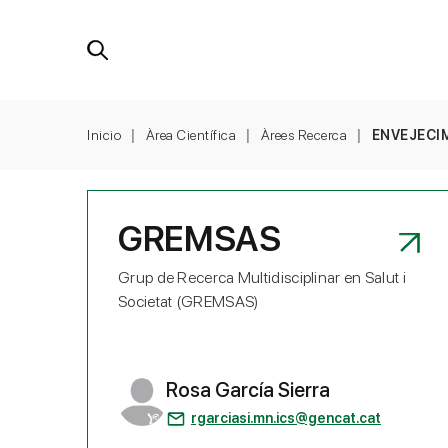
Inicio
Àrea Científica
Àrees Recerca
ENVEJECI
GREMSAS
Grup de Recerca Multidisciplinar en Salut i
Societat (GREMSAS)
Rosa García Sierra
rgarciasi.mn.ics@gencat.cat